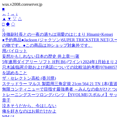
wus.v2008.coreserver.jp
■
←
↑
→
↓
▲
▼
▽
△
□
◆
◇
○
冷徹副社長との一夜の過ちは溺愛のはじまり Hinami×Kensei
●予約商品●Jackson (ジャクソン)SUPER TRICKSTE
の物です。●この商品は39ショップ対象外です。
用パイロット
妄想かもしれない日本の歴史 井上章一/著
5年連用ダイアリー ソフト H判 B6 (ワイン) 2024年1月始まり 2
只木誠/臨死介助および承諾についての比較法的考察[9784805708
を認めること
ザ・セレクトン高松 (香川県)
ステッドラー マルス 製図用三角定規 21cm 564 21 TN 1本(直
無限コンティニューで目指す最強勇者 ～みんなの命がひとつの
トレーニングスーツロングパンツ 【SVOLME|スボルメ】サッカ
章子
泣きそうだから、今はしない
俺を好きなのはお前だけかよ
MM は