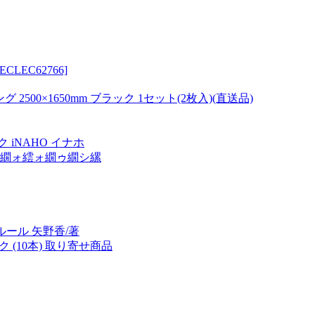
s[QECLEC62766]
2500×1650mm ブラック 1セット(2枚入)(直送品)
 iNAHO イナホ
ヵ繝ォ繧ォ繝ゥ繝シ縲
ルール 矢野香/著
ク (10本) 取り寄せ商品