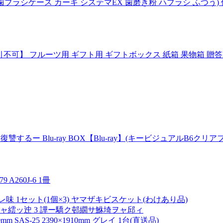
ブラシケース カーキ システマEX 歯磨き粉 ハブラシ ふつう) 
枚入)【代引不可】 フルーツ用 ギフト用 ギフトボックス 紙箱 果物箱 贈
 Blu-ray BOX【Blu-ray】(キービジュアルB6クリアフ
 A260J-6 1冊
1セット(1個×3) ヤマザキビスケット(わけあり品)
ャ繧ッ迚 3 譁ー驕ク邨繝サ鮴埼ヲャ邱ィ
S-25 2390×1910mm グレイ 1台(直送品)