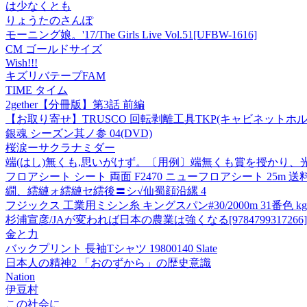
は少なくとも
りょうたのさんぽ
モーニング娘。'17/The Girls Live Vol.51[UFBW-1616]
CM ゴールドサイズ
Wish!!!
キズリバテープFAM
TIME タイム
2gether【分冊版】第3話 前編
【お取り寄せ】TRUSCO 回転剥離工具TKP(キャビネットホルダ用
銀魂 シーズン其ノ参 04(DVD)
桜涙ーサクラナミダー
端(はし)無くも,思いがけず。〔用例〕端無くも賞を授かり、
フロアシート シート 両面 F2470 ニューフロアシート 25m 送料ランク:
繝、繧縺ォ繧縺セ繧後〓シ√仙蜀顔沿縲 4
フジックス 工業用ミシン糸 キングスパン#30/2000m 31番色 kgs30/
杉浦宣彦/JAが変われば日本の農業は強くなる[9784799317266]
金と力
バックプリント 長袖Tシャツ 19800140 Slate
日本人の精神2 「おのずから」の歴史意識
Nation
伊豆村
この社会に