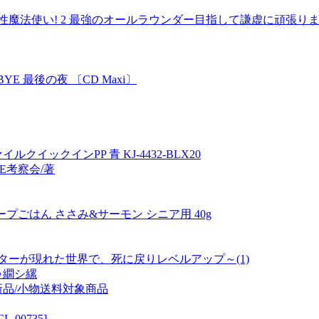
い! 2 最強のオールラウンダー目指して謙虚に頑張ります[9784
E 最後の夜 〔CD Maxi〕
イルクイックインPP 青 KJ-4432-BLX20
E考察会/著
ープごはん ささみ&サーモン シニア用 40g
ターが現れた世界で、死に戻りレベルアップ～(1)
ゥ繝シ縲
用/新品/小物送料対象商品
00735]