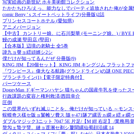
写実絵画の新世紀 ホキ美術館コレクション
たかたちひろ/えっ、能力なしでパーティ追放された俺が全属性魔法使
comic Berry ' s スイートペットライフ(分冊版)2話
プリンセスコートホテル (愛知県)
アニメバージョン
【中古】 カントリー娘。に石川梨華 (モーニング娘。) / BYE BY
鰻の成瀬 堅田店 (堅田)
【合本版】辺境の老騎士 全5巻
諱九ョ謦ョ繧頑婿シ2シ
僕だけが知ってるんだぜ 分冊版(9)
KING JIM 【20個セット】 KING JIM キングジム フラットファ
『ワンピース』偉大なる航路(グランドライン)の謎 ONE PIEC
ブランチライン(1)【電子限定特典付】
パーツケース
DoggyMan ドギーマンハヤシ 猫ちゃんの国産牛乳を使ったス
行政課題の変容と権利救済/西田幸介
圧倒
この世界がいずれ滅ぶことを、俺だけが知っている ～モンス
蜈蟆奇ス樣セ阪ョ鬟帷ソ費ス 隨ャ471隧ア縲舌ヵ繝ォ繧ォ繝
ダブルマジック3ニット 7047 5E 片足/【M 紺 右足】 /業務
螯匁ェ蟄ヲ譬。縺ョ逕溷セ剃シ夐聞縲仙蜀顔沿縲 14
ヴィタリ・ユシュマノフ/「夢」探しながら-日本名歌集2-[OVCL-