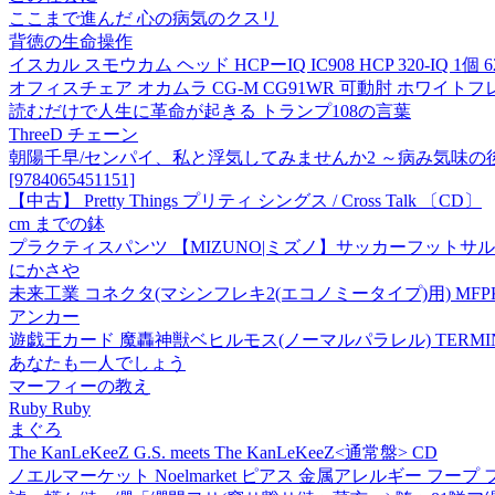
ここまで進んだ 心の病気のクスリ
背徳の生命操作
イスカル スモウカム ヘッド HCPーIQ IC908 HCP 320-IQ 1個 62
オフィスチェア オカムラ CG-M CG91WR 可動肘 ホワイ
読むだけで人生に革命が起きる トランプ108の言葉
ThreeD チェーン
朝陽千早/センパイ、私と浮気してみませんか2 ～病み気味
[9784065451151]
【中古】 Pretty Things プリティ シングス / Cross Talk 〔CD〕
cm までの鉢
プラクティスパンツ 【MIZUNO|ミズノ】サッカーフットサルウェ
にかさや
未来工業 コネクタ(マシンフレキ2(エコノミータイプ)用) MFPK-1
アンカー
遊戯王カード 魔轟神獣ベヒルモス(ノーマルパラレル) TERMINA
あなたも一人でしょう
マーフィーの教え
Ruby Ruby
まぐろ
The KanLeKeeZ G.S. meets The KanLeKeeZ<通常盤> CD
ノエルマーケット Noelmarket ピアス 金属アレルギー フ