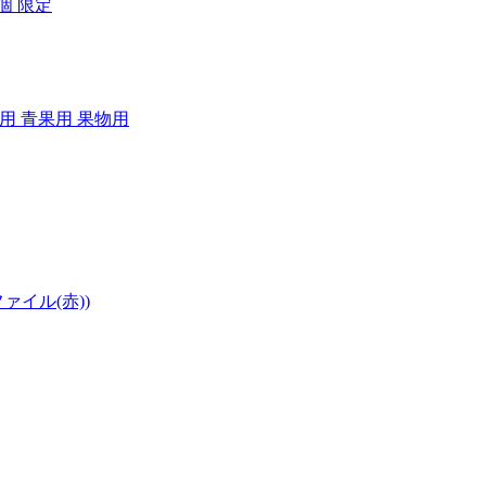
個 限定
答用 青果用 果物用
ァイル(赤))