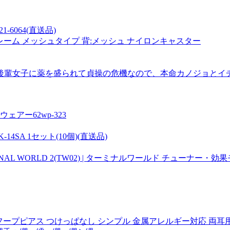
1-6064(直送品)
トフレーム メッシュタイプ 背:メッシュ ナイロンキャスター
の後輩女子に薬を盛られて貞操の危機なので、本命カノジョと
アー62wp-323
4SA 1セット(10個)(直送品)
L WORLD 2(TW02) | ターミナルワールド チューナー・効
ープ フープピアス つけっぱなし シンプル 金属アレルギー対応 両耳