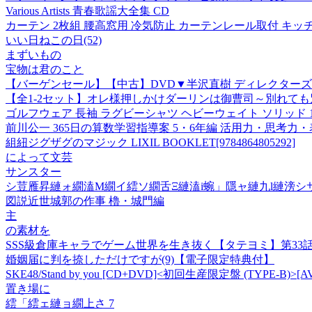
Various Artists 青春歌謡大全集 CD
カーテン 2枚組 腰高窓用 冷気防止 カーテンレール取付 キッチ
いい日ねこの日(52)
まずいもの
宝物は君のこと
【バーゲンセール】【中古】DVD▼半沢直樹 ディレクターズカッ
【全1-2セット】オレ様押しかけダーリンは御曹司～別れて
ゴルフウェア 長袖 ラグビーシャツ ヘビーウェイト ソリッド 143
前川公一 365日の算数学習指導案 5・6年編 活用力・思考力・表
組紐ジグザグのマジック LIXIL BOOKLET[9784864805292]
によって文芸
サンスター
シ荳雁昇縺ォ繝溘Μ繝イ繧ソ繝舌Ξ縺溘i蜿」隱ャ縺九l縺滂シサ1隧
図説近世城郭の作事 櫓・城門編
主
の素材を
SSS級倉庫キャラでゲーム世界を生き抜く【タテヨミ】第33
婚姻届に判を捺しただけですが(9)【電子限定特典付】
SKE48/Stand by you [CD+DVD]<初回生産限定盤 (TYPE-B)>[AV
置き場に
繧「繧ェ縺ョ繝上さ 7