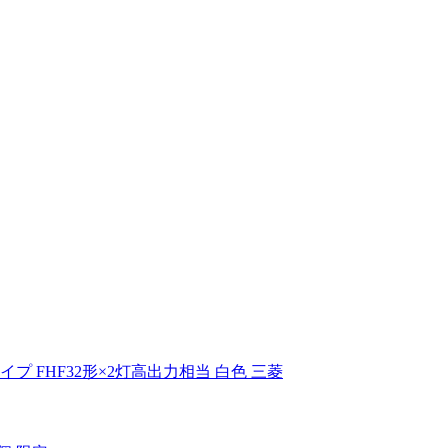
lmタイプ FHF32形×2灯高出力相当 白色 三菱