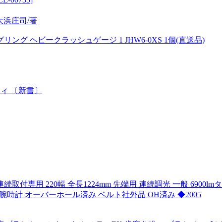
 大浜庄司/著
リング ヘビークラッシュゲージ 1 JHW6-0XS 1個(直送品)
ティ 〔新書〕
用 連続取付専用 220幅 全長1224mm 先端用 連続調光 一般 6900
ズ 腕時計 オーバーホール済み ベルト社外品 OH済み ◆2005