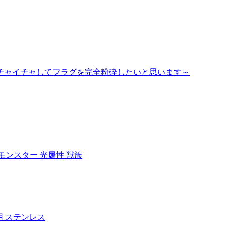
イチャイチャしてフラグを完全粉砕したいと思います～
果モンスター 光属性 獣族
用 ステンレス