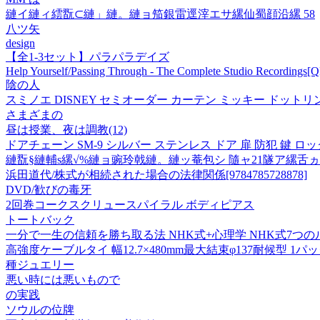
縺イ縺ィ繧翫⊂縺」縺。縺ョ笳銀雷逕滓エサ縲仙蜀顔沿縲 58
八ツ矢
design
【全1-3セット】パラパラデイズ
Help Yourself/Passing Through - The Complete Studio Recording
陰の人
スミノエ DISNEY セミオーダー カーテン ミッキー ドットリング 
さまざまの
昼は授業、夜は調教(12)
ドアチェーン SM-9 シルバー ステンレス ドア 扉 防犯 鍵 ロック
縺翫§縺輔s縲√%縺ョ豌玲戟縺。縺ッ菴包シ 隨ャ21隧ア縲舌
浜田道代/株式が相続された場合の法律関係[9784785728878]
DVD/歓びの毒牙
2回巻コークスクリュースパイラル ボディピアス
トートバック
一分で一生の信頼を勝ち取る法 NHK式+心理学 NHK式7つの
高強度ケーブルタイ 幅12.7×480mm最大結束φ137耐候型 1パッ
種ジュエリー
悪い時には悪いもので
の実践
ソウルの位牌