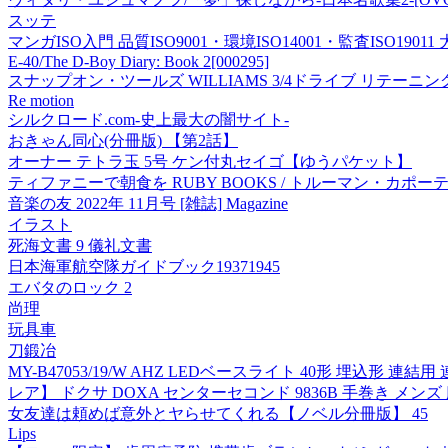
スッテ
マンガISO入門 品質ISO9001・環境ISO14001・監査ISO19011
E-40/The D-Boy Diary: Book 2[000295]
スナップオン・ツールズ WILLIAMS 3/4ドライブ リテーニング
Re motion
シルクロード.com-史上最大の闇サイト-
おきゃん同心(分冊版) 【第2話】
オーナー テトラ玉 5号 ケン付丸セイゴ【ゆうパケット】
ティファニーで朝食を RUBY BOOKS / トルーマン・カポー
音楽の友 2022年 11月号 [雑誌] Magazine
イラスト
死海文書 9 儀礼文書
日本海軍航空隊ガイドブック19371945
エバタのロック 2
尚理
玩具車
刀鍛冶
MY-B47053/19/W AHZ LEDベースライト 40形 埋込形 連結
レア】 ドクサ DOXA センターセコンド 9836B 手巻き メン
女友達は頼めば意外とヤらせてくれる【ノベル分冊版】 45
Lips