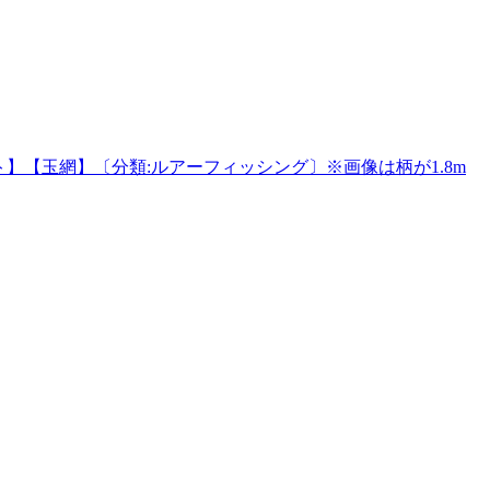
ィングネット】【玉網】〔分類:ルアーフィッシング〕※画像は柄が1.8m