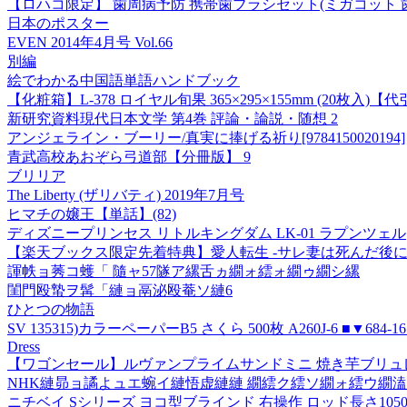
【ロハコ限定】 歯周病予防 携帯歯ブラシセット(ミガコット 歯
日本のポスター
EVEN 2014年4月号 Vol.66
別編
絵でわかる中国語単語ハンドブック
【化粧箱】L-378 ロイヤル旬果 365×295×155mm (20
新研究資料現代日本文学 第4巻 評論・論説・随想 2
アンジェライン・ブーリー/真実に捧げる祈り[9784150020194]
青武高校あおぞら弓道部【分冊版】 9
ブリリア
The Liberty (ザリバティ) 2019年7月号
ヒマチの嬢王【単話】(82)
ディズニープリンセス リトルキングダム LK-01 ラプンツェル
【楽天ブックス限定先着特典】愛人転生 -サレ妻は死んだ後に復讐するー
諢帙ョ莠コ蠖「 隨ャ57隧ア縲舌ヵ繝ォ繧ォ繝ゥ繝シ縲
閨門殴蟄ヲ髯「縺ョ鬲泌殴菴ソ縺6
ひとつの物語
SV 135315)カラーペーパーB5 さくら 500枚 A260J-6 ■▼684-1679
Dress
【ワゴンセール】ルヴァンプライムサンドミニ 焼き芋ブリュレ味 
NHK縺昴ョ譎よュエ蜿イ縺悟虚縺縺 繝繧ク繧ソ繝ォ繧ウ繝溘
ニチベイ Sシリーズ ヨコ型ブラインド 右操作 ロッド長さ1050mm SA