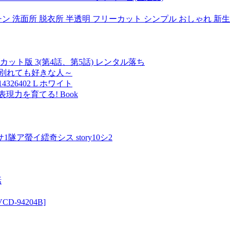
ン 洗面所 脱衣所 半透明 フリーカット シンプル おしゃれ 新
ト版 3(第4話、第5話) レンタル落ち
も別れても好きな人～
26402 L ホワイト
現力を育てる! Book
ア螢イ繧奇シス story10シ2
話
CD-94204B]