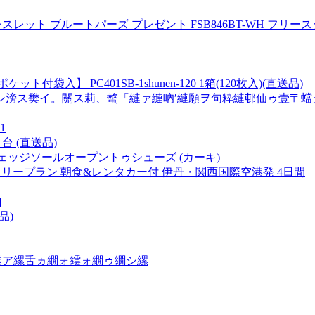
レスレット ブルートパーズ プレゼント FSB846BT-WH フリ
】 PC401SB-1shunen-120 1箱(120枚入)(直送品)
滂ス樊イ。關ス莉、螫「縺ァ縺吶′縺願ヲ句粋縺邨仙ゥ壹〒蟷
1
台 (直送品)
ICI ウェッジソールオープントゥシューズ (カーキ)
リープラン 朝食&レンタカー付 伊丹・関西国際空港発 4日間
]
品)
 隧ア縲舌ヵ繝ォ繧ォ繝ゥ繝シ縲