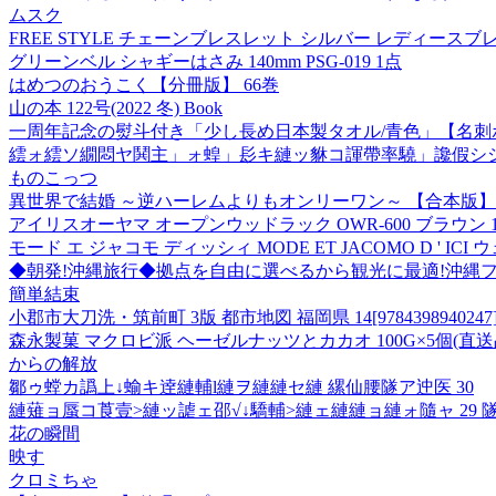
ムスク
FREE STYLE チェーンブレスレット シルバー レディースブ
グリーンベル シャギーはさみ 140mm PSG-019 1点
はめつのおうこく【分冊版】 66巻
山の本 122号(2022 冬) Book
一周年記念の熨斗付き「少し長め日本製タオル/青色」【名刺ポケット付袋入
繧ォ繧ソ繝悶ヤ鬨主」ォ蝗」髟キ縺ッ貅コ諢帶率驍」讒假シシ
ものこっつ
異世界で結婚 ～逆ハーレムよりもオンリーワン～ 【合本版】
アイリスオーヤマ オープンウッドラック OWR-600 ブラウン 1
モード エ ジャコモ ディッシィ MODE ET JACOMO D ' 
◆朝発!沖縄旅行◆拠点を自由に選べるから観光に最適!沖縄フ
簡単結束
小郡市大刀洗・筑前町 3版 都市地図 福岡県 14[9784398940247
森永製菓 マクロビ派 ヘーゼルナッツとカカオ 100G×5個(直送
からの解放
鄒ゥ螳カ譌上↓蝓キ逹縺輔l縺ヲ縺縺セ縺 縲仙腰隧ア迚医 30
縺薙ョ蜃コ莨壹>縺ッ謔ェ邵√↓驕輔>縺ェ縺縺ョ縺ォ隨ャ 29
花の瞬間
映す
クロミちゃ