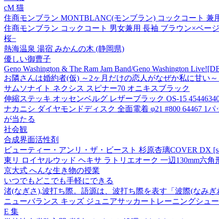
cM 猫
住商モンブラン MONTBLANC(モンブラン) コックコート 兼用 長
住商モンブラン コックコート 男女兼用 長袖 ブラウン×ベージュ BW
桜−
熱海温泉 湯宿 みかんの木 (静岡県)
優しい御曹子
Geno Washington & The Ram Jam Band/Geno Washington Live!
お隣さんは婚約者(仮) ～2ヶ月だけの恋人がなぜか私に甘い～ 
サムソナイト ネクシス スピナー70 オニキスブラック
伸縮ステッキ オッセンベルグ レザーブラック OS-15 454463400
ナカニシ ダイヤモンドディスク 全面電着 φ21 #800 64467 1パック(
が当たる
社会観
合成界面活性剤
ビューティー・アンリ・ザ・ビースト 杉原杏璃COVER DX [sabra n
東リ ロイヤルウッド ヘキサ ラトリエオーク 一辺130mm六角形 P
京大式 へんな生き物の授業
いつでもどこでも手軽にできる
渚(なぎさ),波打ち際。語源は、波打ち際を表す「波際(なみぎ
ニューバランス キッズ ジュニアサッカートレーニングシューズ 442 Team
E 集