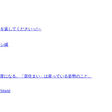
服を返してくださいっ!～
繝シ縲
た態度になる。「居住まい」は座っている姿勢のこと。
Shield