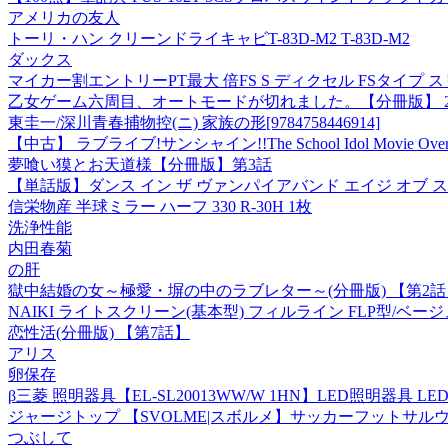
アメリカの友人
トーリ・ハン クリーンドライキャビT-83D-M2 T-83D-M2
ダックス
マイカー割エントリーPT最大 倍FS S ディクセル FSタイプ
乙女ゲーム六周目、オートモードが切れました。【分冊版】 2
東圭一/深川青春捕物控(ニ) 家族の形[9784758446914]
【中古】 ラブライブ!サンシャイン!!The School Idol Movie Over
夢喰い獏とお天道様【分冊版】第3話
【単話版】ダンス イン ザ ヴァンパイアバンド エイジ オブ ス
信栄物産 半球ミラー ハーフ 330 R-30H 1枚
洗浄性能
内田春菊
の肝
獄中結婚の女～極愛・塀の中のラブレター～(分冊版) 【第2話
NAIKI ライトスクリーン(基本型) フィルライン FLP型/ベージュ/W610×
恋性活(分冊版) 【第7話】
アリス
卵保存
β三菱 照明器具【EL-SL20013WW/W 1HN】LED照明器具
ジャージトップ 【SVOLME|スボルメ】サッカーフットサルウェア
つぶして