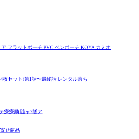
NDS クリア フラットポーチ PVC ペンポーチ KOYA カミオ
4枚セット)第1話〜最終話 レンタル落ち
テ療療励 隨ャ7隧ア
取り寄せ商品