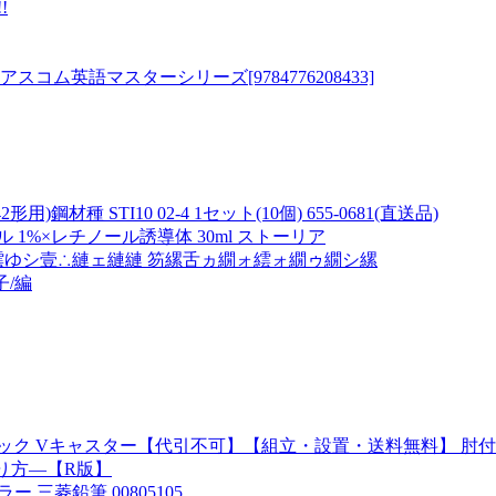
!
ム英語マスターシリーズ[9784776208433]
種 STI10 02-4 1セット(10個) 655-0681(直送品)
ル 1%×レチノール誘導体 30ml ストーリア
繧ゆシ壹∴縺ェ縺縺 笏縲舌ヵ繝ォ繧ォ繝ゥ繝シ縲
子/編
ラック Vキャスター【代引不可】【組立・設置・送料無料】 肘付
り方―【R版】
ー 三菱鉛筆 00805105