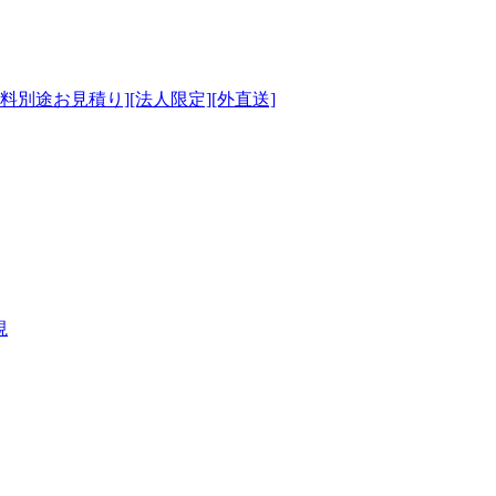
[送料別途お見積り][法人限定][外直送]
視