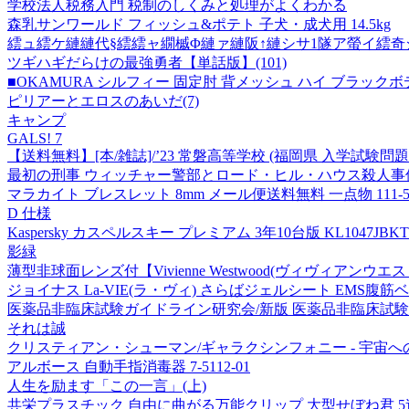
学校法人税務入門 税制のしくみと処理がよくわかる
森乳サンワールド フィッシュ&ポテト 子犬・成犬用 14.5kg
繧ュ繧ケ縺縺代§繧繧ャ繝槭Φ縺ァ縺阪↑縺シサ1隧ア螢イ繧奇シス s
ツギハギだらけの最強勇者【単話版】(101)
■OKAMURA シルフィー 固定肘 背メッシュ ハイ ブラックボディ
ピリアーとエロスのあいだ(7)
キャンプ
GALS! 7
【送料無料】[本/雑誌]/’23 常磐高等学校 (福岡県 入学試験問題集
最初の刑事 ウィッチャー警部とロード・ヒル・ハウス殺人事
マラカイト ブレスレット 8mm メール便送料無料 一点物 111-51
D 仕様
Kaspersky カスペルスキー プレミアム 3年10台版 KL1047JBKT
影緑
薄型非球面レンズ付【Vivienne Westwood(ヴィヴィアン
ジョイナス La-VIE(ラ・ヴィ) さらばジェルシート EMS腹筋ベルト
医薬品非臨床試験ガイドライン研究会/新版 医薬品非臨床試験ガイドラ
それは誠
クリスティアン・シューマン/ギャラクシンフォニー - 宇宙への最後
アルボース 自動手指消毒器 7-5112-01
人生を励ます「この一言」(上)
共栄プラスチック 自由に曲がる万能クリップ 大型せぼね君 5連結 