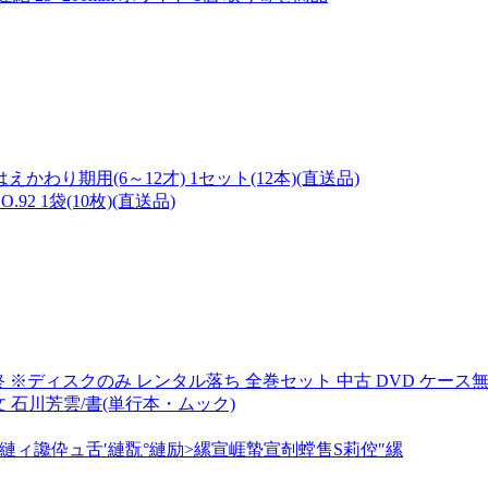
わり期用(6～12才) 1セット(12本)(直送品)
2 1袋(10枚)(直送品)
1話 最終 ※ディスクのみ レンタル落ち 全巻セット 中古 DVD ケース
文 石川芳雲/書(単行本・ムック)
ィ讒伜ュ舌′縺翫°縺励>縲宣崕蟄宣剞螳售S莉倥″縲