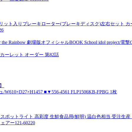
 スリット入りブレーキローター(ブレーキディスク)左右セット カ
6
 the Rainbow 劇場版オフィシャルBOOK School idol project/
カーレット オーダー 第82話
】
D27×H1457 ■▼556-4561 FLP1506KB-FPBG 1枚
 LEDスポットライト 高彩度 生鮮食品用(鮮明) 温白色相当 受注生産 
ー121-60220