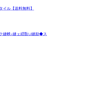
ースタイル【送料無料】
ク縺帙↓縺ェ繧翫∪縺励◆ス