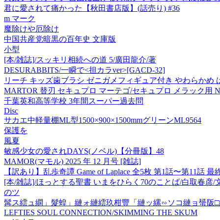
君に愛されて痛かった【秋田書店版】(話売り) #36
m マーク
魔除けや厄除け
中国共産党暗黒の百年史 文庫版
小型
[本/雑誌]/スッキリ相続への道 5/廣田龍介/著
DESURABBITS/一瞬で<担カラver>[GACD-32]
リーチ キッズ歯ブラシ ゼニガメフィギュア付き やわらかめ はえか
MARTOR 替刃 セキュプロ マーテゴ/セキュプロ メラック用 NO.9
千葉英和高等学校 3年間スーパー過去問
Disc
サカエ中軽量棚ML型1500×900×1500mmグリーンML9564
保護を
風夏
敏感少女の愛されDAYS(ノベル)【分冊版】48
MAMOR(マモル) 2025 年 12 月号 [雑誌]
【訳あり】乱歩奇譚 Game of Laplace 全5枚 第1話〜第1
[本/雑誌]/ほっとする聖書 いまをひらく70のことば/白取春彦/
のツ
髯ス繧ュ繝」髮蝗」縺ォ縺繧玖柑豐「縺ッ縲∽ソコ縺ョ蜑阪□縺
LEFTIES SOUL CONNECTION/SKIMMING THE SKUM