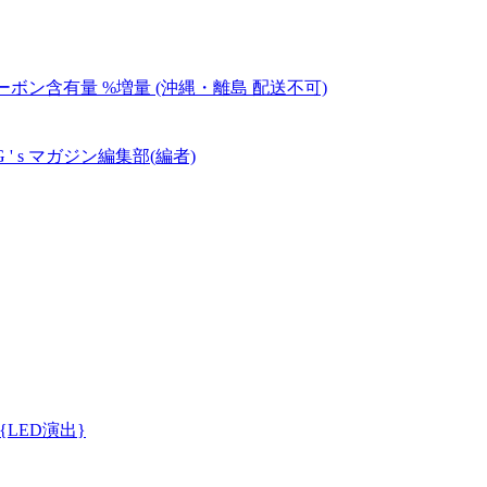
ーボン含有量 %増量 (沖縄・離島 配送不可)
電撃G ' s マガジン編集部(編者)
{LED演出}