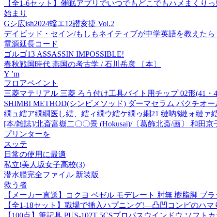
【全1-6セット】催眠アプリでいつでもどこでもハメまくりっ!
始まり
Gシ広ish2024蟷エ12譛亥捷 Vol.2
デイビッド・セイン/もしもネイティブが中学英語を教えたら アスコ
電源延長コード
ゴルゴ13 ASSASSIN IMPOSSIBLE!
春秋戦国時代 燕国の考古学 / 石川岳彦 〔本〕
Y ’m
フロアペイント
三菱マテリアル 三菱 ろう付け工具バイト用チップ 02形(41・42形用)鋼材
SHIMBI METHOD(シンビメソッド) ダーマセラム バクチオー
繝ュ繧ア繝繝医し繧、繧ィ繝ウ繧ケ繝ゥ繝21 縺吶$縺ォ縺ァ
[本/雑誌]/北斎富嶽二〇〇景 (Hokusai)/〔葛飾北斎/画〕 和田京
プリンターを
スッテ
日常の使用に最適
私立!美人坂女子高校(3)
潜水艦完全ファイル 新装版
救う者
【メーカー直送】コクヨ ベゼル モデレート 肘無 樹脂脚 ブ
【全1-18セット】職場で挿入ハプニング!―凸凹コンビのハマ
【100点】筆記具 PUS-102T 5CSプロパスウインドウ ソフトカラ