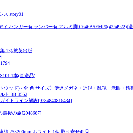
tory01
 ハンガー有 ランバー有 アルミ脚 C646BSFMP0(4254922)
 13)/教英出版
件
794
S101 1本(直送品)
ウエストウッド) - 全 色 サイズ】伊達メガネ・近視・乱視・老眼・遠
 3B-3552
イン解説[9784840816434]
の旅[2048687]
25×200mm ホワイト 1個 取り寄せ商品