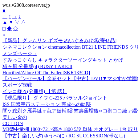
wus.v2008.coreserver.jp
■
←
↑
→
↓
▲
▼
▽
△
□
◆
◇
○
【新品】グレムリン ギズモ ぬいぐるみ[お取寄せ品]
シネマコレクション cinemacollection BT21 LINE FRIE
メンズベージュ
すみっコぐらし キャラクターソーイングキット とかげ
猫ヶ原 分冊版(4) BUSY LAKE:II
Horrified/Allure Of The Fallen[SKR133CD]
【バーゲンセール】全巻セット【中古】DVD▼マジすか学園(
スポーツ観戦
インコ様々(分冊版) 【第 話】
【現品限り】 ダイワ G-225 パラソルジョイント
ISS 国際宇宙ステーション 完成への軌跡
閻ケ鮟剃ク雁昇縺ォ荵ア縺輔l繧 螳壽凾蠕後∽コ御ココ縺ァ縲
美しい金の
COTTON
M3型中量棚 1800×721×高さ1800 5段 単体 ネオグレー 1台 
【中古】楽しい夕(ゆうべ)に / RC SUCCESSION(帯なし)