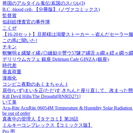
将国のアルタイル嵬伝/嶌国のスバル(3)
B.C -blood cell- 【分冊版】 (ノヴァコミックス)
監督賞
似顔絵捜査官の事件簿
こくぜ
【16-20セット】旦那様は溺愛ストーカー ～盗んだセーラー
この馬に聞いた!
チキン
螟懈弱￠縲髮イ縲√◎縺励※豐ウ57隧ア縲舌ヵ繝ォ繧ォ繝ゥ
デリリウムカフェ 銀座 Delirium Cafe GINZA (銀座)
時代差
垂直荷重
漫画化
コンビニ夜勤のあくまちゃん 1
居住(いず)まいを正(ただ)す,きちんと座り直して、改まっ
Kill Devil Hills/The Drought[BNRD271]
いて臭
Acu-Rite AcuRite 06054M Temperature & Humidity Solar Radiation 
be out of order
真夜中の管理人【タテヨミ】第28話
ミルキーコンプレックス【コミックス版】
Pro 用