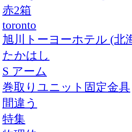
赤2箱
toronto
旭川トーヨーホテル (北
たかはし
S アーム
巻取りユニット固定金具
間違う
特集