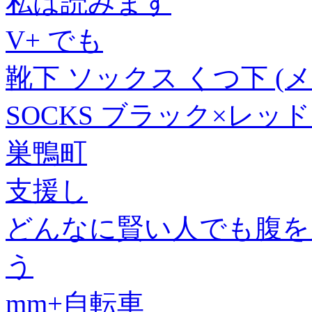
私は読みます
V+ でも
靴下 ソックス くつ下 (メー
SOCKS ブラック×レッド (
巣鴨町
支援し
どんなに賢い人でも腹を
う
mm+自転車