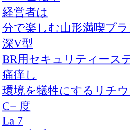
経営者は
分で楽しむ山形満喫プラ
深V型
BR用セキュリティース
痛痒し
環境を犠牲にするリチウ
C+ 度
La 7