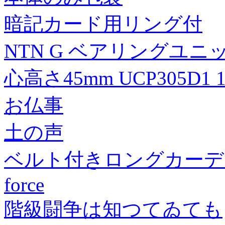
暗記カード用リング付
NTN G ベアリングユニッ
心高さ45mm UCP305D1 1
お仏事
土の声
ベルト付きロングカーデ
force
階級闘争は知つてゐても