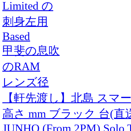
Limited の
刺身左用
Based
甲斐の息吹
のRAM
レンズ径
【軒先渡し】北島 スマートラ
高さ mm ブラック 台(直
JUNHO (From 2PM) Solo 