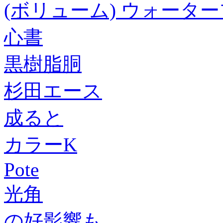
(ボリューム) ウォータープ
心書
黒樹脂胴
杉田エース
成ると
カラーK
Pote
光角
の好影響も