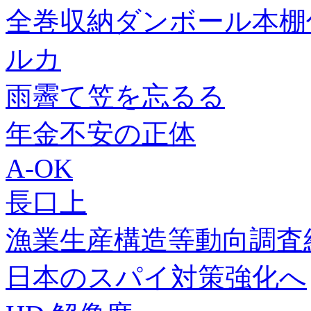
全巻収納ダンボール本棚
ルカ
雨霽て笠を忘るる
年金不安の正体
A-OK
長口上
漁業生産構造等動向調査
日本のスパイ対策強化へ