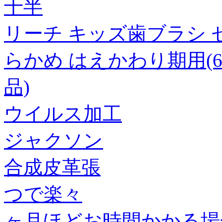
十半
リーチ キッズ歯ブラシ 
らかめ はえかわり期用(6～
品)
ウイルス加工
ジャクソン
合成皮革張
つで楽々
ヶ月ほどお時間かかる場