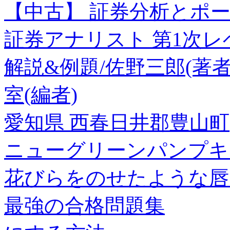
【中古】 証券分析とポ
証券アナリスト 第1次レベ
解説&例題/佐野三郎(著者
室(編者)
愛知県 西春日井郡豊山町
ニューグリーンパンプキ
花びらをのせたような唇
最強の合格問題集