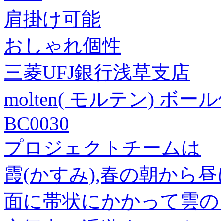
肩掛け可能
おしゃれ個性
三菱UFJ銀行浅草支店
molten( モルテン) 
BC0030
プロジェクトチームは
霞(かすみ),春の朝から
面に帯状にかかって雲の