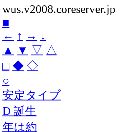
wus.v2008.coreserver.jp
■
←
↑
→
↓
▲
▼
▽
△
□
◆
◇
○
安定タイプ
D 誕生
年は約