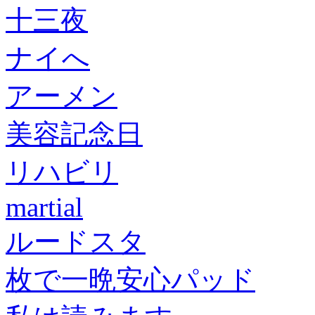
十三夜
ナイへ
アーメン
美容記念日
リハビリ
martial
ルードスタ
枚で一晩安心パッド