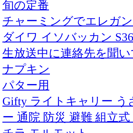
旬の定番
チャーミングでエレガン
ダイワ イソバッカン S36
生放送中に連絡先を聞い
ナプキン
パター用
Gifty ライトキャリー 
ー 通院 防災 避難 組立