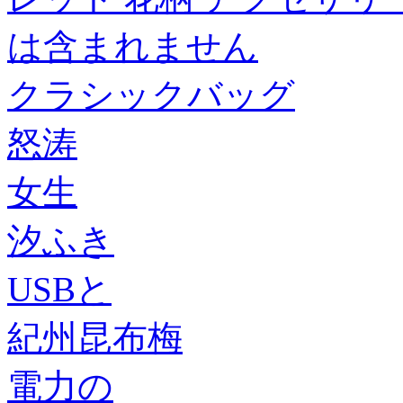
は含まれません
クラシックバッグ
怒涛
女生
汐ふき
USBと
紀州昆布梅
電力の