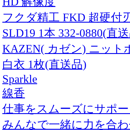
HD 解像度
フクダ精工 FKD 超硬
SLD19 1本 332-0880(直
KAZEN( カゼン) ニ
白衣 1枚(直送品)
Sparkle
線香
仕事をスムーズにサポー
みんなで一緒に力を合わ