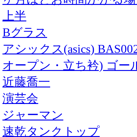
上半
Bグラス
アシックス(asics) BA
オープン・立ち衿) ゴー
近藤喬一
演芸会
ジャーマン
速乾タンクトップ