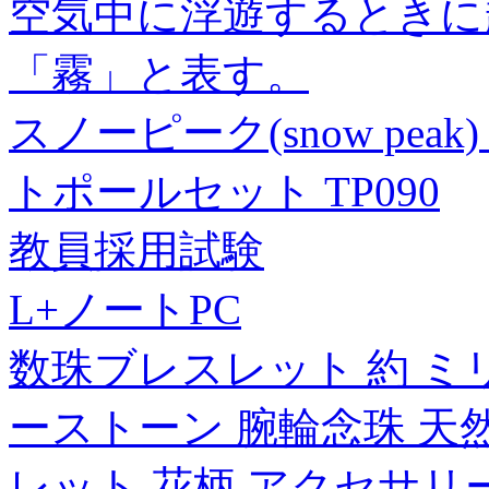
空気中に浮遊するときに
「霧」と表す。
スノーピーク(snow pe
トポールセット TP090
教員採用試験
L+ノートPC
数珠ブレスレット 約 ミリ
ーストーン 腕輪念珠 天
レット 花柄 アクセサリ