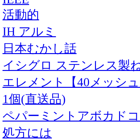
活動的
IH アルミ
日本むかし話
イシグロ ステンレス製
エレメント【40メッシュ】 
1個(直送品)
ペパーミントアボカドコ
処方には