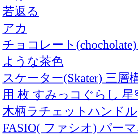
若返る
アカ
チョコレート(chochol
ような茶色
スケーター(Skater) 三
用 枚 すみっコぐらし 星空
木柄ラチェットハンドル
FASIO( ファシオ) パ