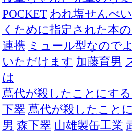
POCKET
われ塩せんべい
くために指定された本の
連携
ミュール型なので
いただけます
加藤育男
は
蔦代が殺したことにする
下翠
蔦代が殺したこと
男
森下翠
山雄製缶工業