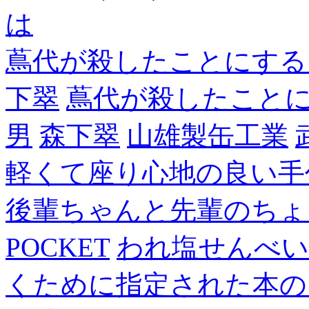
は
蔦代が殺したことにする
下翠
蔦代が殺したこと
男
森下翠
山雄製缶工業
軽くて座り心地の良い手
後輩ちゃんと先輩のちょ
POCKET
われ塩せんべい
くために指定された本の