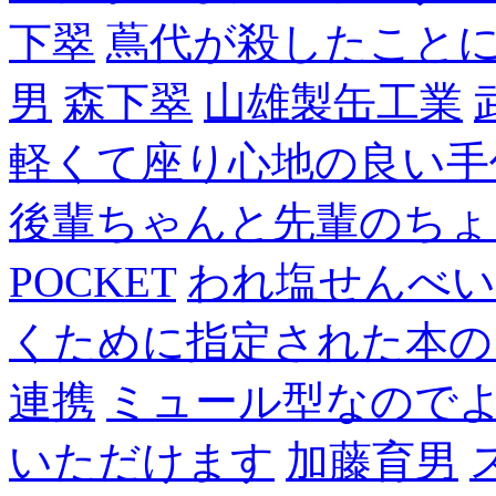
下翠
蔦代が殺したこと
男
森下翠
山雄製缶工業
軽くて座り心地の良い手
後輩ちゃんと先輩のちょ
POCKET
われ塩せんべい
くために指定された本の
連携
ミュール型なので
いただけます
加藤育男