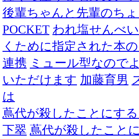
後輩ちゃんと先輩のちょ
POCKET
われ塩せんべい
くために指定された本の
連携
ミュール型なので
いただけます
加藤育男
は
蔦代が殺したことにする
下翠
蔦代が殺したこと