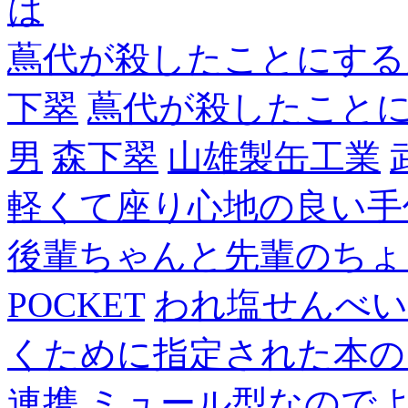
は
蔦代が殺したことにする
下翠
蔦代が殺したこと
男
森下翠
山雄製缶工業
軽くて座り心地の良い手
後輩ちゃんと先輩のちょ
POCKET
われ塩せんべい
くために指定された本の
連携
ミュール型なので