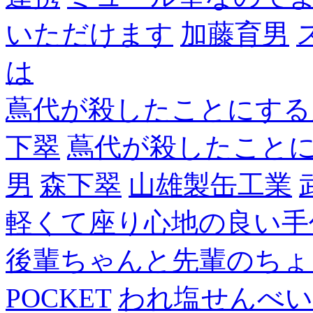
いただけます
加藤育男
は
蔦代が殺したことにする
下翠
蔦代が殺したこと
男
森下翠
山雄製缶工業
軽くて座り心地の良い手
後輩ちゃんと先輩のちょ
POCKET
われ塩せんべい