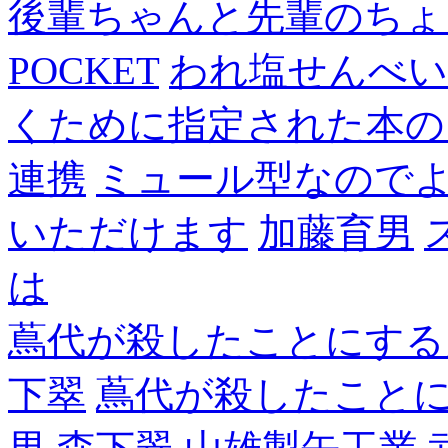
後輩ちゃんと先輩のちょ
POCKET
われ塩せんべい
くために指定された本の
連携
ミュール型なので
いただけます
加藤育男
は
蔦代が殺したことにする
下翠
蔦代が殺したこと