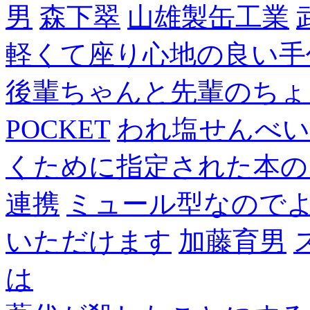
男
森下翠
山雄製缶工業
軽くて座り心地の良い手
後輩ちゃんと先輩のちょ
POCKET
われ塩せんべい
くために指定された本の
連携
ミュール型なので
いただけます
加藤育男
は