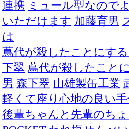
連携
ミュール型なので
いただけます
加藤育男
は
蔦代が殺したことにする
下翠
蔦代が殺したこと
男
森下翠
山雄製缶工業
軽くて座り心地の良い手
後輩ちゃんと先輩のちょ