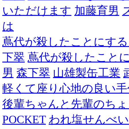
いただけます
加藤育男
は
蔦代が殺したことにする
下翠
蔦代が殺したこと
男
森下翠
山雄製缶工業
軽くて座り心地の良い手
後輩ちゃんと先輩のちょ
POCKET
われ塩せんべい