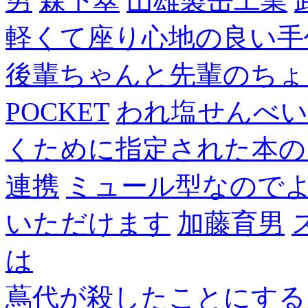
男
森下翠
山雄製缶工業
軽くて座り心地の良い手
後輩ちゃんと先輩のちょ
POCKET
われ塩せんべい
くために指定された本の
連携
ミュール型なので
いただけます
加藤育男
は
蔦代が殺したことにする