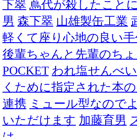
下翠
蔦代が殺したこと
男
森下翠
山雄製缶工業
軽くて座り心地の良い手
後輩ちゃんと先輩のちょ
POCKET
われ塩せんべい
くために指定された本の
連携
ミュール型なので
いただけます
加藤育男
は