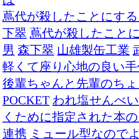
蔦代が殺したことにする
下翠
蔦代が殺したこと
男
森下翠
山雄製缶工業
軽くて座り心地の良い手
後輩ちゃんと先輩のちょ
POCKET
われ塩せんべい
くために指定された本の
連携
ミュール型なので