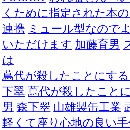
くために指定された本の
連携
ミュール型なので
いただけます
加藤育男
は
蔦代が殺したことにする
下翠
蔦代が殺したこと
男
森下翠
山雄製缶工業
軽くて座り心地の良い手