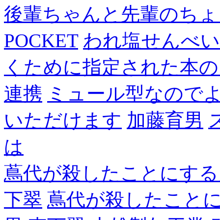
後輩ちゃんと先輩のちょ
POCKET
われ塩せんべい
くために指定された本の
連携
ミュール型なので
いただけます
加藤育男
は
蔦代が殺したことにする
下翠
蔦代が殺したこと