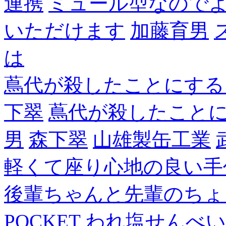
連携
ミュール型なので
いただけます
加藤育男
は
蔦代が殺したことにする
下翠
蔦代が殺したこと
男
森下翠
山雄製缶工業
軽くて座り心地の良い手
後輩ちゃんと先輩のちょ
POCKET
われ塩せんべい