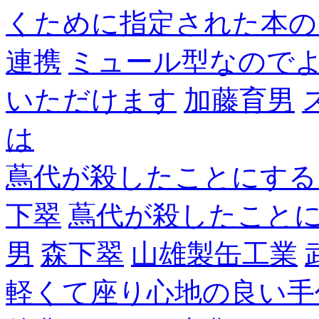
くために指定された本の
連携
ミュール型なので
いただけます
加藤育男
は
蔦代が殺したことにする
下翠
蔦代が殺したこと
男
森下翠
山雄製缶工業
軽くて座り心地の良い手