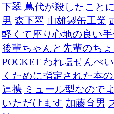
下翠
蔦代が殺したこと
男
森下翠
山雄製缶工業
軽くて座り心地の良い手
後輩ちゃんと先輩のちょ
POCKET
われ塩せんべい
くために指定された本の
連携
ミュール型なので
いただけます
加藤育男