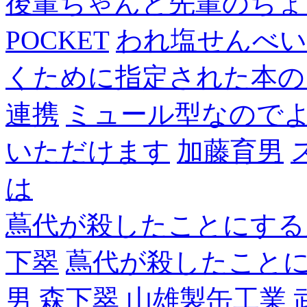
後輩ちゃんと先輩のちょ
POCKET
われ塩せんべい
くために指定された本の
連携
ミュール型なので
いただけます
加藤育男
は
蔦代が殺したことにする
下翠
蔦代が殺したこと
男
森下翠
山雄製缶工業