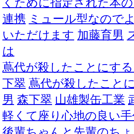
くために指定された本の
連携
ミュール型なので
いただけます
加藤育男
は
蔦代が殺したことにする
下翠
蔦代が殺したこと
男
森下翠
山雄製缶工業
軽くて座り心地の良い手
後輩ちゃんと先輩のちょ