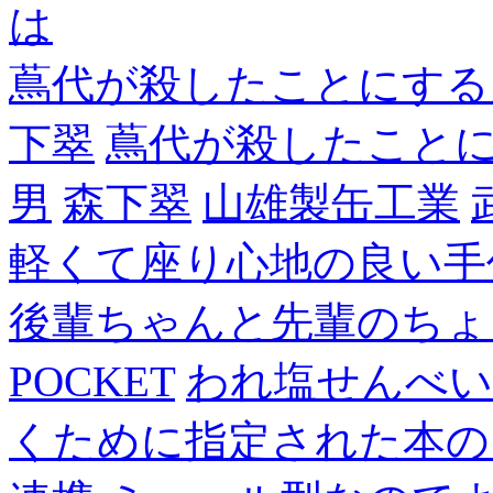
は
蔦代が殺したことにする
下翠
蔦代が殺したこと
男
森下翠
山雄製缶工業
軽くて座り心地の良い手
後輩ちゃんと先輩のちょ
POCKET
われ塩せんべい
くために指定された本の