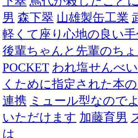
下翠
蔦代が殺したこと
男
森下翠
山雄製缶工業
軽くて座り心地の良い手
後輩ちゃんと先輩のちょ
POCKET
われ塩せんべい
くために指定された本の
連携
ミュール型なので
いただけます
加藤育男
は