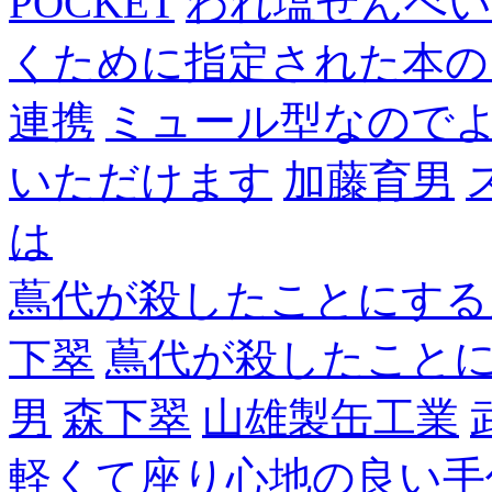
POCKET
われ塩せんべい
くために指定された本の
連携
ミュール型なので
いただけます
加藤育男
は
蔦代が殺したことにする
下翠
蔦代が殺したこと
男
森下翠
山雄製缶工業
軽くて座り心地の良い手