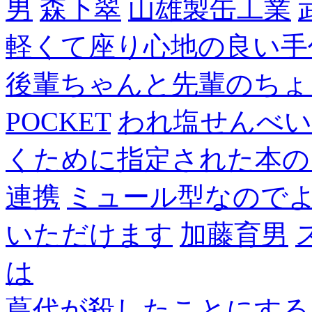
男
森下翠
山雄製缶工業
軽くて座り心地の良い手
後輩ちゃんと先輩のちょ
POCKET
われ塩せんべい
くために指定された本の
連携
ミュール型なので
いただけます
加藤育男
は
蔦代が殺したことにする