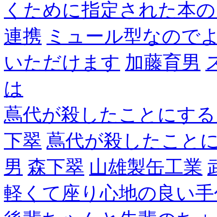
くために指定された本の
連携
ミュール型なので
いただけます
加藤育男
は
蔦代が殺したことにする
下翠
蔦代が殺したこと
男
森下翠
山雄製缶工業
軽くて座り心地の良い手