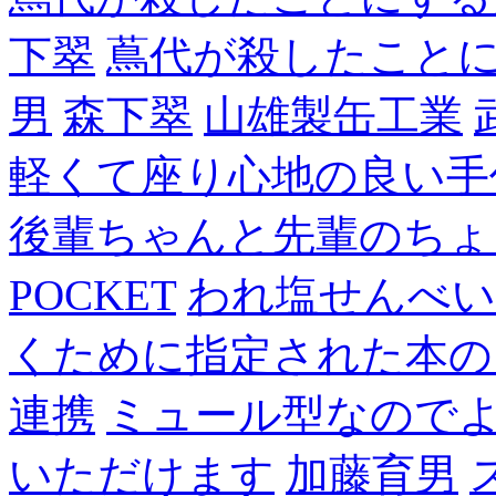
下翠
蔦代が殺したこと
男
森下翠
山雄製缶工業
軽くて座り心地の良い手
後輩ちゃんと先輩のちょ
POCKET
われ塩せんべい
くために指定された本の
連携
ミュール型なので
いただけます
加藤育男