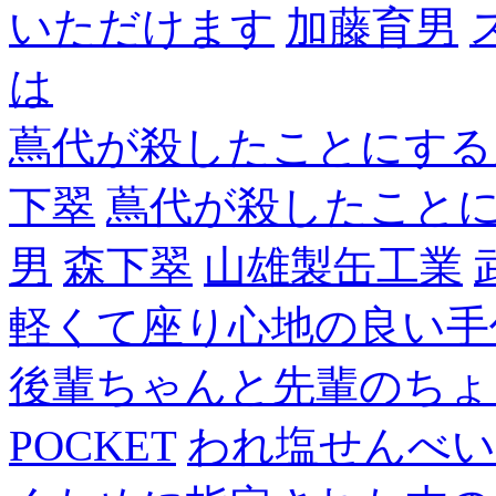
いただけます
加藤育男
は
蔦代が殺したことにする
下翠
蔦代が殺したこと
男
森下翠
山雄製缶工業
軽くて座り心地の良い手
後輩ちゃんと先輩のちょ
POCKET
われ塩せんべい