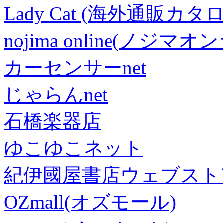
Lady Cat (海外通販カタロ
nojima online(ノジマ
カーセンサーnet
じゃらんnet
石橋楽器店
ゆこゆこネット
紀伊國屋書店ウェブスト
OZmall(オズモール)