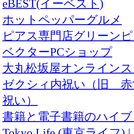
eBEST(イーベスト)
ホットペッパーグルメ
ピアス専門店グリーンピ
ベクターPCショップ
大丸松坂屋オンラインス
ゼクシィ内祝い（旧 赤すぐ×
祝い）
書籍と電子書籍のハイブリ
Tokyo Life (東京ラ