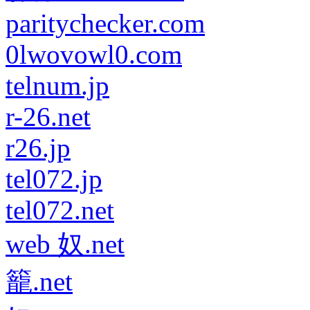
paritychecker.com
0lwovowl0.com
telnum.jp
r-26.net
r26.jp
tel072.jp
tel072.net
web 奴.net
籠.net