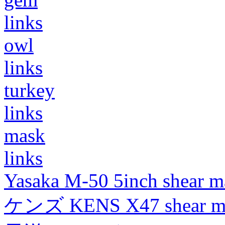
links
owl
links
turkey
links
mask
links
Yasaka M-50 5inch shear m
ケンズ KENS X47 shear mad