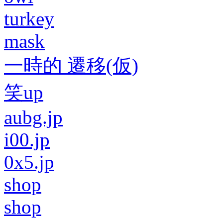
turkey
mask
一時的 遷移(仮)
笑up
aubg.jp
i00.jp
0x5.jp
shop
shop