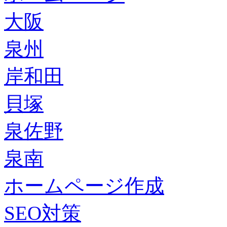
大阪
泉州
岸和田
貝塚
泉佐野
泉南
ホームページ作成
SEO対策