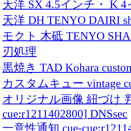
天洋 SX 4.5インチ・ K 
天洋 DH TENYO DAIRI shea
モクト 木砥 TENYO SH
刃処理
黒焼き TAD Kohara custo
カスタムキュー vintage collec
オリジナル画像 紐づけ 判定
cue:r1211402800] DNSsec
一意性通知 cue-cue:r1211402