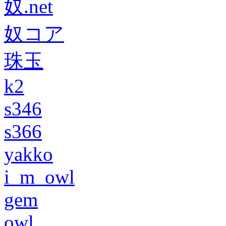
奴.net
奴コア
珠玉
k2
s346
s366
yakko
i_m_owl
gem
owl