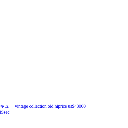
理
ntage collection old hiprice us$43000
Ssec