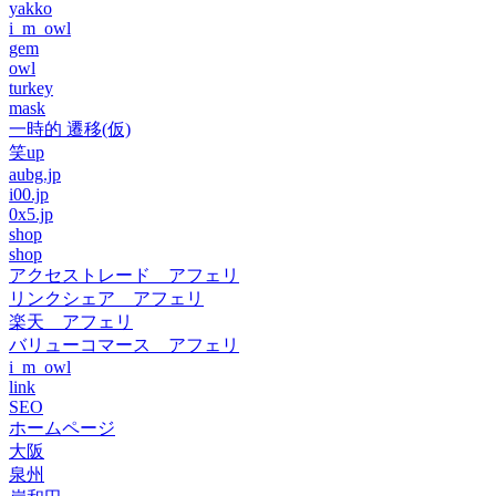
yakko
i_m_owl
gem
owl
turkey
mask
一時的 遷移(仮)
笑up
aubg.jp
i00.jp
0x5.jp
shop
shop
アクセストレード アフェリ
リンクシェア アフェリ
楽天 アフェリ
バリューコマース アフェリ
i_m_owl
link
SEO
ホームページ
大阪
泉州