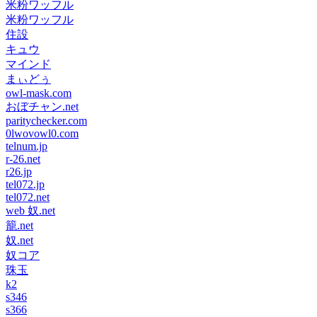
米粉ワッフル
米粉ワッフル
住設
キュウ
マインド
まぃどぅ
owl-mask.com
おぼチャン.net
paritychecker.com
0lwovowl0.com
telnum.jp
r-26.net
r26.jp
tel072.jp
tel072.net
web 奴.net
籠.net
奴.net
奴コア
珠玉
k2
s346
s366