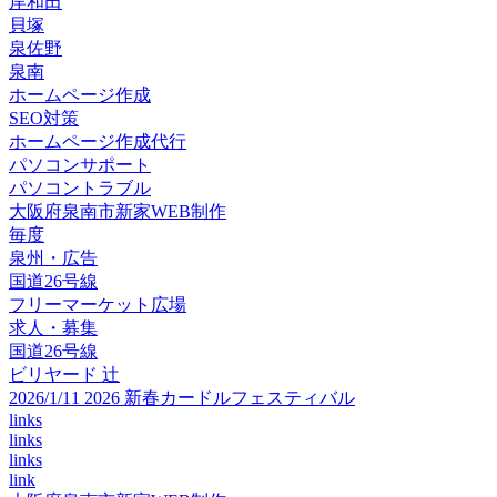
岸和田
貝塚
泉佐野
泉南
ホームページ作成
SEO対策
ホームページ作成代行
パソコンサポート
パソコントラブル
大阪府泉南市新家WEB制作
毎度
泉州・広告
国道26号線
フリーマーケット広場
求人・募集
国道26号線
ビリヤード 辻
2026/1/11 2026 新春カードルフェスティバル
links
links
links
link