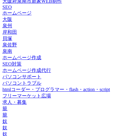
大阪府泉南市新家WEB制作
SEO
ホームページ
大阪
泉州
岸和田
貝塚
泉佐野
泉南
ホームページ作成
SEO対策
ホームページ作成代行
パソコンサポート
パソコントラブル
htmlコーダー・プログラマー・flash・action・script
フリーマーケット広場
求人・募集
籠
籠
奴
奴
奴