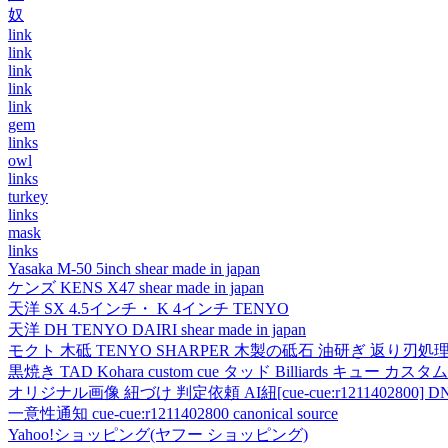
奴
link
link
link
link
link
gem
links
owl
links
turkey
links
mask
links
Yasaka M-50 5inch shear made in japan
ケンズ KENS X47 shear made in japan
天洋 SX 4.5インチ・ K 4インチ TENYO
天洋 DH TENYO DAIRI shear made in japan
モクト 木砥 TENYO SHARPER 木製の砥石 油研ぎ 返り刃処
黒焼き TAD Kohara custom cue タッド Billiards キュー カスタムキュー vi
オリジナル画像 紐づけ 判定依頼 AI紐[cue-cue:r1211402800] DN
一意性通知 cue-cue:r1211402800 canonical source
Yahoo!ショッピング(ヤフー ショッピング)