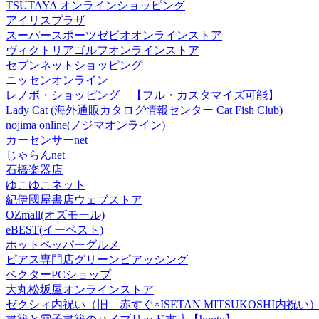
TSUTAYA オンラインショッピング
アイリスプラザ
スーパースポーツゼビオオンラインストア
ヴィクトリアゴルフオンラインストア
セブンネットショッピング
ニッセンオンライン
レノボ・ショッピング 【フル・カスタマイズ可能】
Lady Cat (海外通販カタログ情報センター Cat Fish Club)
nojima online(ノジマオンライン)
カーセンサーnet
じゃらんnet
石橋楽器店
ゆこゆこネット
紀伊國屋書店ウェブストア
OZmall(オズモール)
eBEST(イーベスト)
ホットペッパーグルメ
ピアス専門店グリーンピアッシング
ベクターPCショップ
大丸松坂屋オンラインストア
ゼクシィ内祝い（旧 赤すぐ×ISETAN MITSUKOSHI内祝い