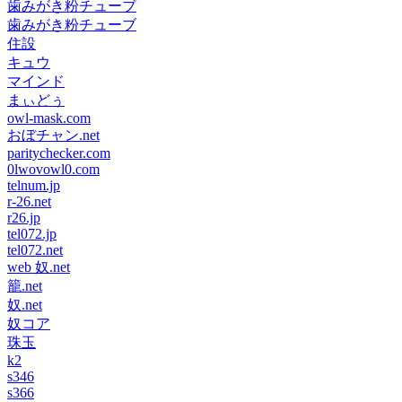
歯みがき粉チューブ
歯みがき粉チューブ
住設
キュウ
マインド
まぃどぅ
owl-mask.com
おぼチャン.net
paritychecker.com
0lwovowl0.com
telnum.jp
r-26.net
r26.jp
tel072.jp
tel072.net
web 奴.net
籠.net
奴.net
奴コア
珠玉
k2
s346
s366