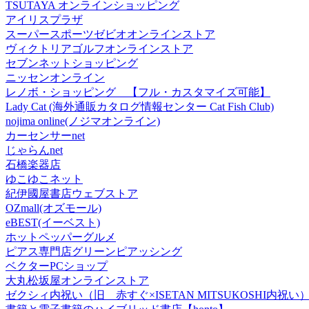
TSUTAYA オンラインショッピング
アイリスプラザ
スーパースポーツゼビオオンラインストア
ヴィクトリアゴルフオンラインストア
セブンネットショッピング
ニッセンオンライン
レノボ・ショッピング 【フル・カスタマイズ可能】
Lady Cat (海外通販カタログ情報センター Cat Fish Club)
nojima online(ノジマオンライン)
カーセンサーnet
じゃらんnet
石橋楽器店
ゆこゆこネット
紀伊國屋書店ウェブストア
OZmall(オズモール)
eBEST(イーベスト)
ホットペッパーグルメ
ピアス専門店グリーンピアッシング
ベクターPCショップ
大丸松坂屋オンラインストア
ゼクシィ内祝い（旧 赤すぐ×ISETAN MITSUKOSHI内祝い