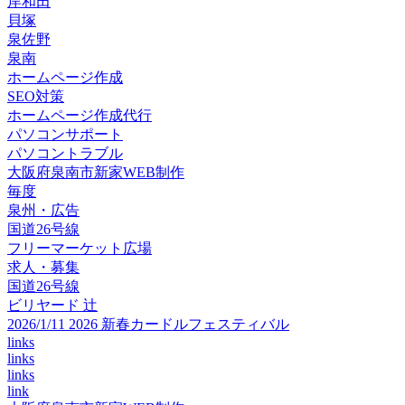
岸和田
貝塚
泉佐野
泉南
ホームページ作成
SEO対策
ホームページ作成代行
パソコンサポート
パソコントラブル
大阪府泉南市新家WEB制作
毎度
泉州・広告
国道26号線
フリーマーケット広場
求人・募集
国道26号線
ビリヤード 辻
2026/1/11 2026 新春カードルフェスティバル
links
links
links
link