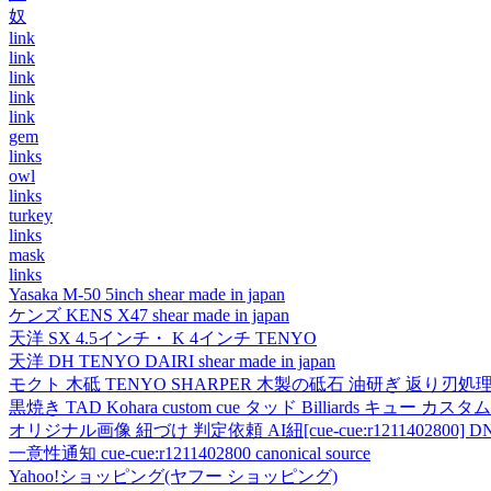
奴
link
link
link
link
link
gem
links
owl
links
turkey
links
mask
links
Yasaka M-50 5inch shear made in japan
ケンズ KENS X47 shear made in japan
天洋 SX 4.5インチ・ K 4インチ TENYO
天洋 DH TENYO DAIRI shear made in japan
モクト 木砥 TENYO SHARPER 木製の砥石 油研ぎ 返り刃処
黒焼き TAD Kohara custom cue タッド Billiards キュー カスタムキュー vi
オリジナル画像 紐づけ 判定依頼 AI紐[cue-cue:r1211402800] DN
一意性通知 cue-cue:r1211402800 canonical source
Yahoo!ショッピング(ヤフー ショッピング)