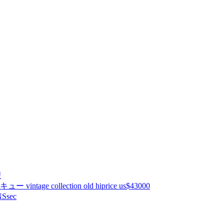
理
ntage collection old hiprice us$43000
Ssec