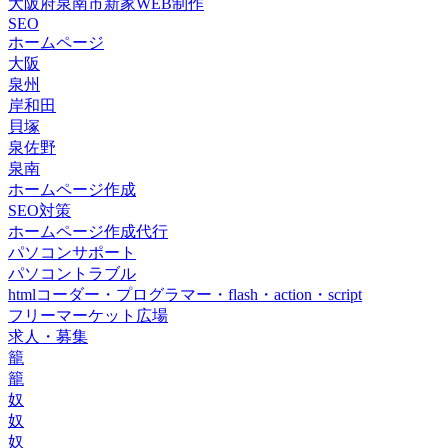
大阪府泉南市新家WEB制作
SEO
ホームページ
大阪
泉州
岸和田
貝塚
泉佐野
泉南
ホームページ作成
SEO対策
ホームページ作成代行
パソコンサポート
パソコントラブル
htmlコーダー・プログラマー・flash・action・script
フリーマーケット広場
求人・募集
籠
籠
奴
奴
奴