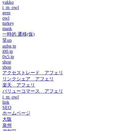
yakko
i_m_owl
gem
owl
turkey
mask
一時的 遷移(仮)
笑up
aubg.jp
i00.jp
0x5.jp
shop
shop
アクセストレード アフェリ
リンクシェア アフェリ
楽天 アフェリ
バリューコマース アフェリ
i_m_owl
link
SEO
ホームページ
大阪
泉州