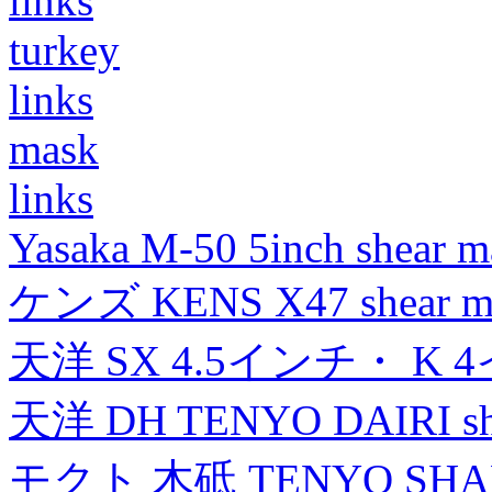
links
turkey
links
mask
links
Yasaka M-50 5inch shear m
ケンズ KENS X47 shear mad
天洋 SX 4.5インチ・ K 
天洋 DH TENYO DAIRI shea
モクト 木砥 TENYO SH