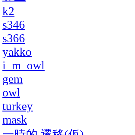
k2
s346
s366
yakko
i_m_owl
gem
owl
turkey
mask
一時的 遷移(仮)