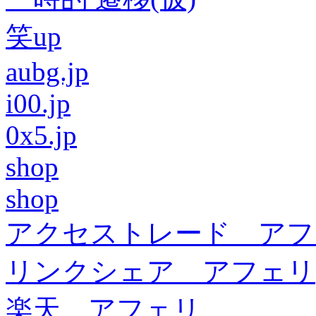
笑up
aubg.jp
i00.jp
0x5.jp
shop
shop
アクセストレード アフ
リンクシェア アフェリ
楽天 アフェリ