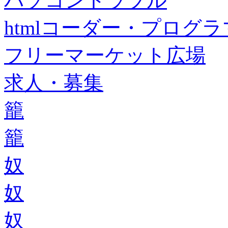
パソコントラブル
htmlコーダー・プログラマー・f
フリーマーケット広場
求人・募集
籠
籠
奴
奴
奴