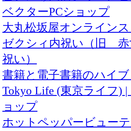
ベクターPCショップ
大丸松坂屋オンラインス
ゼクシィ内祝い（旧 赤すぐ×
祝い）
書籍と電子書籍のハイブリ
Tokyo Life (東京ラ
ョップ
ホットペッパービューテ