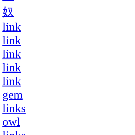
奴
link
link
link
link
link
gem
links
owl