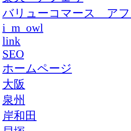
バリューコマース アフ
i_m_owl
link
SEO
ホームページ
大阪
泉州
岸和田