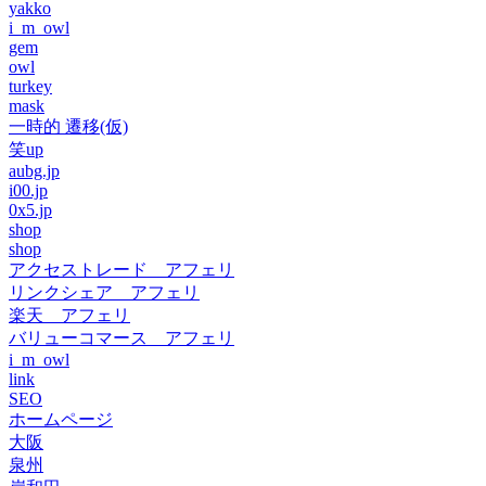
yakko
i_m_owl
gem
owl
turkey
mask
一時的 遷移(仮)
笑up
aubg.jp
i00.jp
0x5.jp
shop
shop
アクセストレード アフェリ
リンクシェア アフェリ
楽天 アフェリ
バリューコマース アフェリ
i_m_owl
link
SEO
ホームページ
大阪
泉州