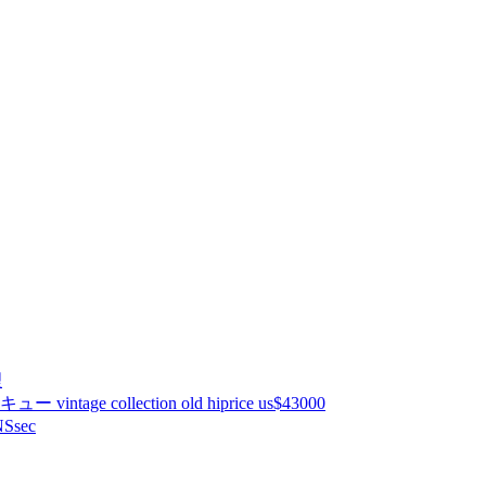
理
ntage collection old hiprice us$43000
Ssec