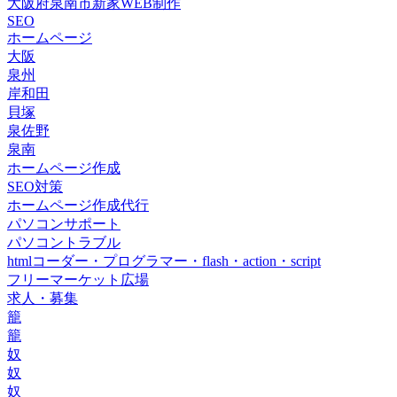
大阪府泉南市新家WEB制作
SEO
ホームページ
大阪
泉州
岸和田
貝塚
泉佐野
泉南
ホームページ作成
SEO対策
ホームページ作成代行
パソコンサポート
パソコントラブル
htmlコーダー・プログラマー・flash・action・script
フリーマーケット広場
求人・募集
籠
籠
奴
奴
奴