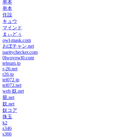
串本
串本
住設
キュウ
マインド
まぃどぅ
owl-mask.com
おぼチャン.net
paritychecker.com
0lwovowl0.com
telnum.jp
r-26.net
r26.jp
tel072.jp
tel072.net
web 奴.net
籠.net
奴.net
奴コア
珠玉
k2
s346
s366