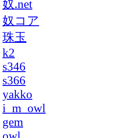
奴.net
奴コア
珠玉
k2
s346
s366
yakko
i_m_owl
gem
owl