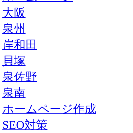
大阪
泉州
岸和田
貝塚
泉佐野
泉南
ホームページ作成
SEO対策