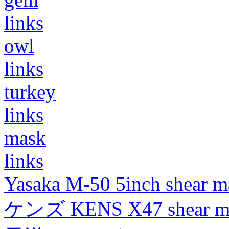
links
owl
links
turkey
links
mask
links
Yasaka M-50 5inch shear m
ケンズ KENS X47 shear mad