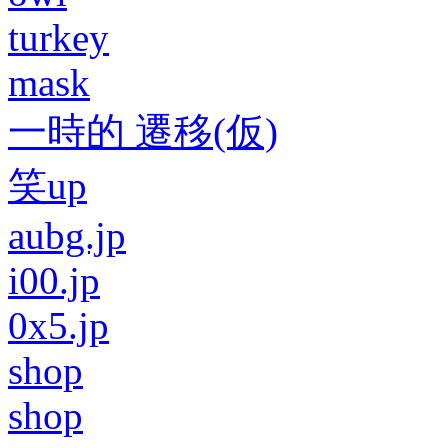
turkey
mask
一時的 遷移(仮)
笑up
aubg.jp
i00.jp
0x5.jp
shop
shop