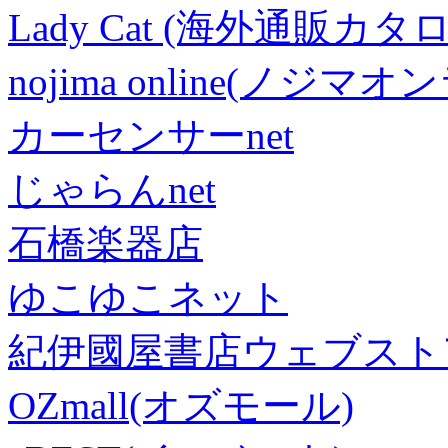
Lady Cat (海外通販カタロ
nojima online(ノジマ
カーセンサーnet
じゃらんnet
石橋楽器店
ゆこゆこネット
紀伊國屋書店ウェブスト
OZmall(オズモール)