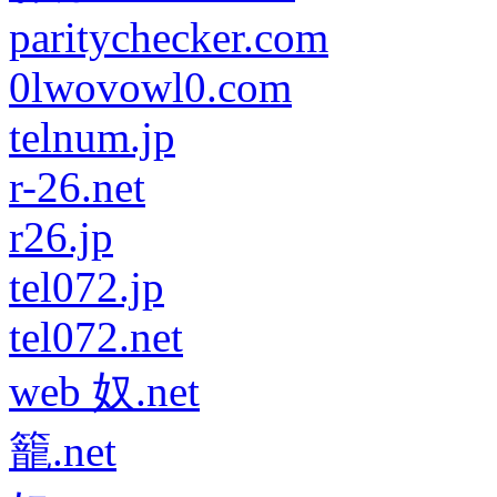
paritychecker.com
0lwovowl0.com
telnum.jp
r-26.net
r26.jp
tel072.jp
tel072.net
web 奴.net
籠.net