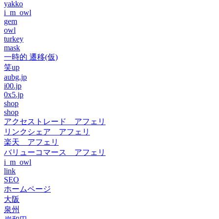
yakko
i_m_owl
gem
owl
turkey
mask
一時的 遷移(仮)
笑up
aubg.jp
i00.jp
0x5.jp
shop
shop
アクセストレード アフェリ
リンクシェア アフェリ
楽天 アフェリ
バリューコマース アフェリ
i_m_owl
link
SEO
ホームページ
大阪
泉州