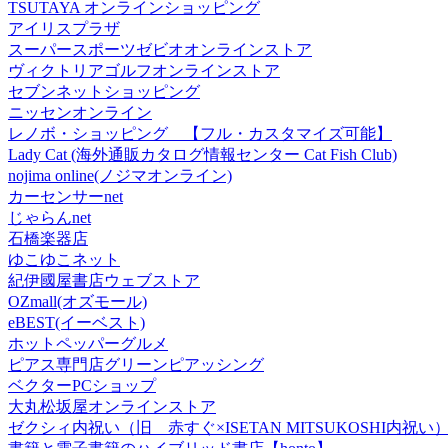
TSUTAYA オンラインショッピング
アイリスプラザ
スーパースポーツゼビオオンラインストア
ヴィクトリアゴルフオンラインストア
セブンネットショッピング
ニッセンオンライン
レノボ・ショッピング 【フル・カスタマイズ可能】
Lady Cat (海外通販カタログ情報センター Cat Fish Club)
nojima online(ノジマオンライン)
カーセンサーnet
じゃらんnet
石橋楽器店
ゆこゆこネット
紀伊國屋書店ウェブストア
OZmall(オズモール)
eBEST(イーベスト)
ホットペッパーグルメ
ピアス専門店グリーンピアッシング
ベクターPCショップ
大丸松坂屋オンラインストア
ゼクシィ内祝い（旧 赤すぐ×ISETAN MITSUKOSHI内祝い