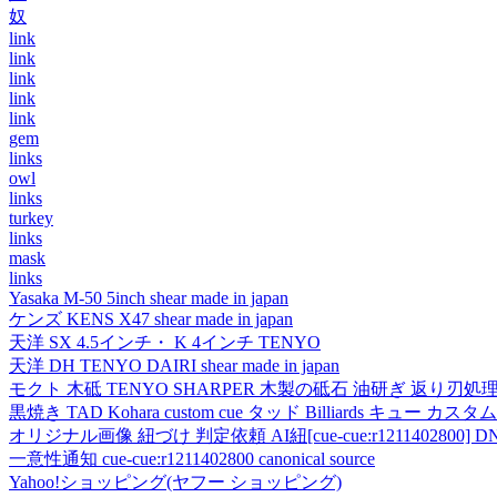
奴
link
link
link
link
link
gem
links
owl
links
turkey
links
mask
links
Yasaka M-50 5inch shear made in japan
ケンズ KENS X47 shear made in japan
天洋 SX 4.5インチ・ K 4インチ TENYO
天洋 DH TENYO DAIRI shear made in japan
モクト 木砥 TENYO SHARPER 木製の砥石 油研ぎ 返り刃処
黒焼き TAD Kohara custom cue タッド Billiards キュー カスタムキュー vi
オリジナル画像 紐づけ 判定依頼 AI紐[cue-cue:r1211402800] DN
一意性通知 cue-cue:r1211402800 canonical source
Yahoo!ショッピング(ヤフー ショッピング)