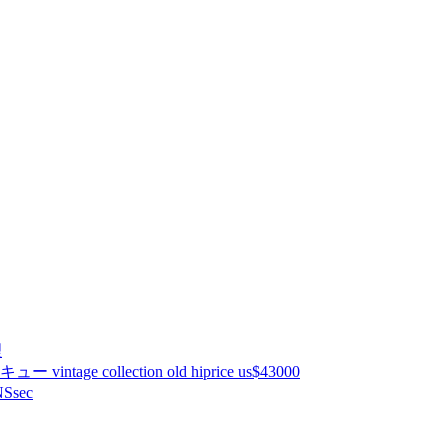
理
ntage collection old hiprice us$43000
Ssec