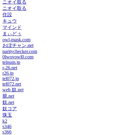
ニオイ取る
ニオイ取る
住設
キュウ
マインド
まぃどぅ
owl-mask.com
おぼチャン.net
paritychecker.com
0lwovowl0.com
telnum.jp
r-26.net
r26.jp
tel072.jp
tel072.net
web 奴.net
籠.net
奴.net
奴コア
珠玉
k2
s346
s366