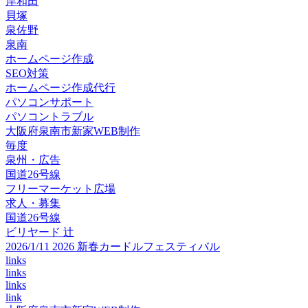
岸和田
貝塚
泉佐野
泉南
ホームページ作成
SEO対策
ホームページ作成代行
パソコンサポート
パソコントラブル
大阪府泉南市新家WEB制作
毎度
泉州・広告
国道26号線
フリーマーケット広場
求人・募集
国道26号線
ビリヤード 辻
2026/1/11 2026 新春カードルフェスティバル
links
links
links
link