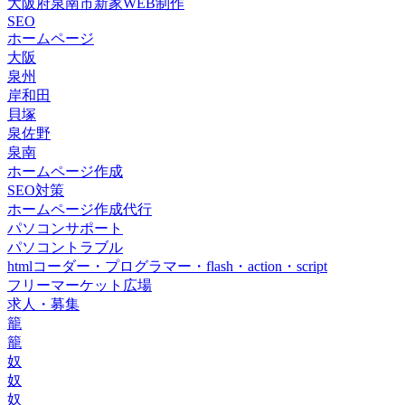
大阪府泉南市新家WEB制作
SEO
ホームページ
大阪
泉州
岸和田
貝塚
泉佐野
泉南
ホームページ作成
SEO対策
ホームページ作成代行
パソコンサポート
パソコントラブル
htmlコーダー・プログラマー・flash・action・script
フリーマーケット広場
求人・募集
籠
籠
奴
奴
奴